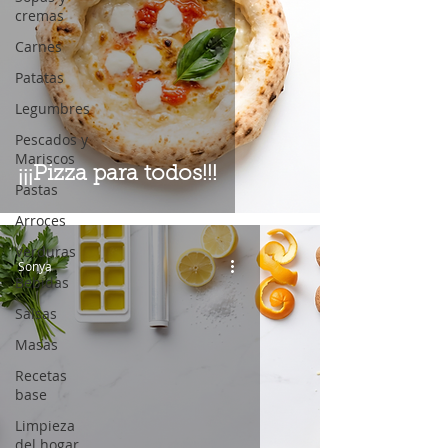
cremas
Carnes
Patatas
Legumbres
Pescados y
Mariscos
¡¡¡Pizza para todos!!!
Pastas
Arroces
Verduras
Sonya
Bebidas
Salsas
Masas
Recetas
base
Limpieza
del hogar