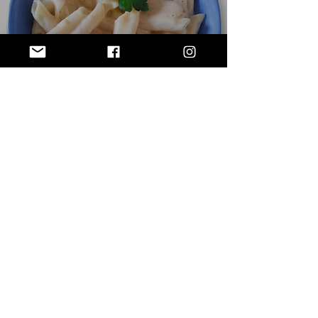
Macarrones con queso en
robot de cocina
2
/
104
SUBSCRIBE VIA EMAIL