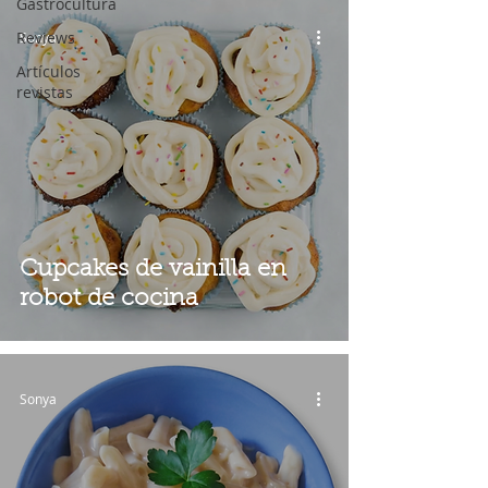
Gastrocultura
Reviews
Sonya
Artículos
revistas
Cupcakes de vainilla en
robot de cocina
Sonya