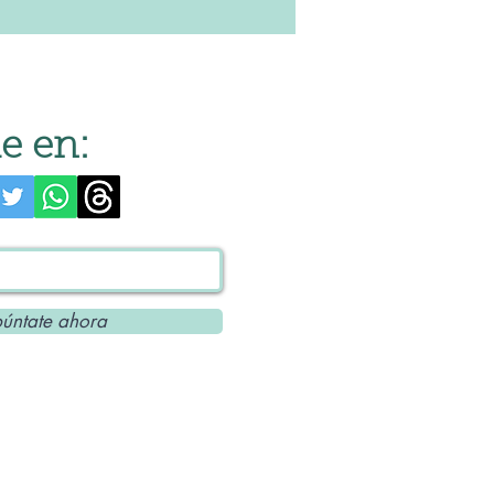
e en:
úntate ahora