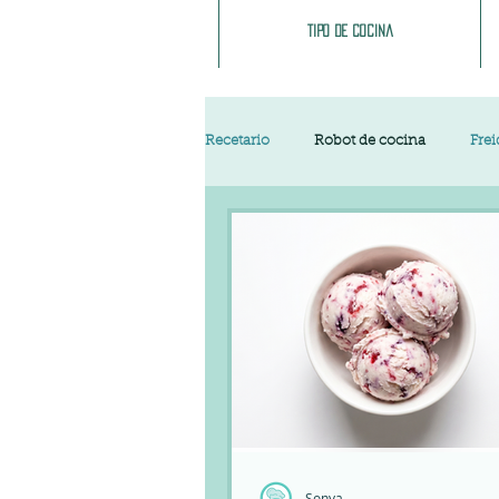
Tipo de cocina
Recetario
Robot de cocina
Frei
Cocina asturiana
Postres y dul
Pescados y Mariscos
Pastas
Limpieza del hogar
Comida c
Sonya
Trucos
Navidad
Carnava