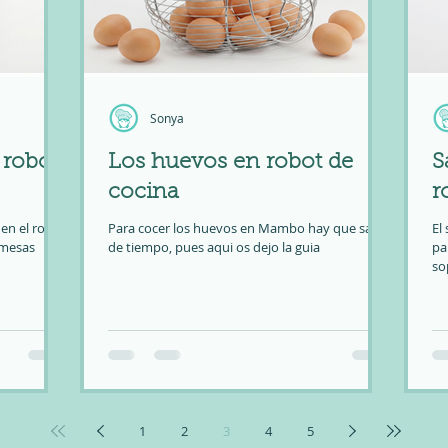
Sonya
 robot
Los huevos en robot de
S
cocina
r
en el robot
Para cocer los huevos en Mambo hay que saber
El
emesas
de tiempo, pues aqui os dejo la guia
pa
so
ad
m
1
2
3
4
5