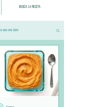
Busca la receta
o sin mi Gm
Legumbres
Recetas base
bles
Helados y sorbetes
Sonya