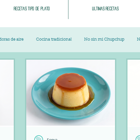
Recetas tipo de plato
Ultimas recetas
doras de aire
Cocina tradicional
No sin mi Chupchup
N
ces
Ensaladas
Sopas y cremas
Carnes
Patatas
Arroces
Verduras
Bebidas
Salsas
Masas
ochina
Vegano
Sandwich, bocatas, pizzas...
Patés y unta
Sonya
l
Semana Santa