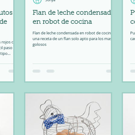
utos
Flan de leche condensada
P
 de
en robot de cocina
c
Flan de leche condensada en robot de cocina,
Pu
una receta de un flan solo apto para los mas
ca
 rojos con
golosos
il paso a
 tipo
e suave y