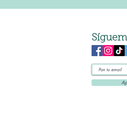
Síguem
Ap