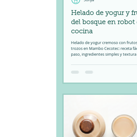
Helado de yogur y fr
del bosque en robot
cocina
Helado de yogur cremoso con frutos
trozos en Mambo Cecotec: receta fác
paso, ingredientes simples y textura
heladería con trucos para que qued
sin cristalitos.