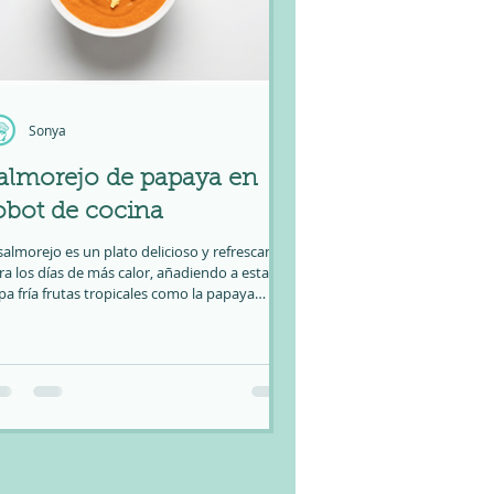
Sonya
almorejo de papaya en
obot de cocina
 salmorejo es un plato delicioso y refrescante
ra los días de más calor, añadiendo a esta
pa fría frutas tropicales como la papaya
emás de tener un sabor nuevo nos refrescará
ás