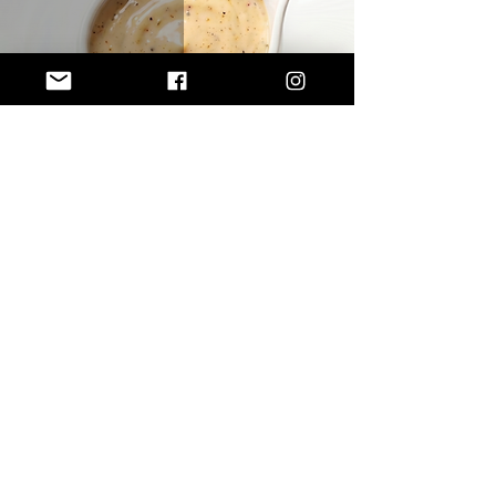
Salsa Deluxe
5
/
73
SUBSCRIBE VIA EMAIL