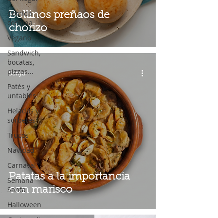
Comida
Bollinos preñaos de
cochina
chorizo
Vegano
Sandwich,
bocatas,
pizzas...
Sonya
Patés y
untables
Helados y
sorbetes
Trucos
Navidad
Carnaval
Patatas a la importancia
Semana
Santa
con marisco
Halloween