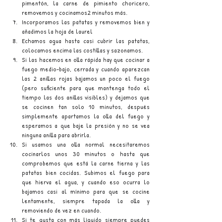
pimentón, la carne de pimiento choricero, 
removemos y cocinamos2 minutos más.
Incorporamos las patatas y removemos bien y 
añadimos la hoja de laurel
Echamos agua hasta casi cubrir las patatas, 
colocamos encima las costillas y sazonamos.
Si las hacemos en olla rápida hay que cocinar a 
fuego medio-bajo, cerrada y cuando aparezcan 
las 2 anillas rojas bajamos un poco el fuego 
(pero suficiente para que mantenga todo el 
tiempo las dos anillas visibles) y dejamos que 
se cocinen tan solo 10 minutos, después 
simplemente apartamos la olla del fuego y 
esperamos a que baje la presión y no se vea 
ninguna anilla para abrirla.
Si usamos una olla normal necesitaremos 
cocinarlos unos 30 minutos o hasta que 
comprobemos que está la carne tierna y las 
patatas bien cocidas. Subimos el fuego para 
que hierva el agua, y cuando eso ocurra lo 
bajamos casi al mínimo para que se cocine 
lentamente, siempre tapada la olla y 
removiendo de vez en cuando.
Si te gusta con más líquido siempre puedes 