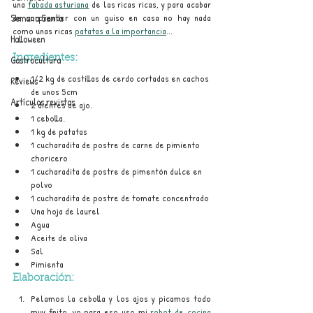
una 
fabada asturiana
 de las ricas ricas, y para acabar 
Semana Santa
de sorprender con un guiso en casa no hay nada 
como unas ricas 
patatas a la importancia
...
Halloween
Gastrocultura
Ingredientes:
1/2 kg de costillas de cerdo cortadas en cachos 
Reviews
de unos 5cm
Artículos revistas
2 dientes de ajo.
1 cebolla.
1 kg de patatas
1 cucharadita de postre de carne de pimiento 
choricero 
1 cucharadita de postre de pimentón dulce en 
polvo
1 cucharadita de postre de tomate concentrado
Una hoja de laurel
Agua
Aceite de oliva
Sal
Pimienta
Elaboración:
Pelamos la cebolla y los ajos y picamos todo 
muy finito, yo para eso uso mi 
robot de cocina 