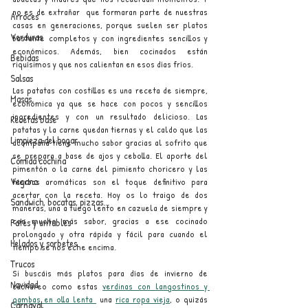
no es de extrañar  que formaran parte de nuestras 
Arroces
casas en generaciones, porque suelen ser platos 
Verduras
bastante completos y con ingredientes sencillos y 
económicos. Además, bien cocinados están 
Bebidas
riquísimos y que nos calientan en esos días fríos.
Salsas
Las patatas con costillas es una receta de siempre, 
Masas
económica ya que se hace con pocos y sencillos 
ingredientes y con un resultado delicioso. Las 
Recetas base
patatas y la carne quedan tiernas y el caldo que las 
Limpieza del hogar
acompaña tiene mucho sabor gracias al sofrito que 
se prepara a base de ajos y cebolla. El aporte del 
Comida cochina
pimentón o la carne del pimiento choricero y las 
Vegano
hierbas aromáticas son el toque definitivo para 
acertar con la receta. Hoy os lo traigo de dos 
Sandwich, bocatas, pizzas...
maneras, una a fuego lento en cazuela de siempre y 
con mucho más sabor, gracias a ese cocinado 
Patés y untables
prolongado y otra rápida y fácil para cuando el 
Helados y sorbetes
tiempo se nos eche encima.
Trucos
Si buscáis más platos para días de invierno de 
Navidad
cuchareo como estas 
verdinas con langostinos y 
gambas en olla lenta 
 una 
rica ropa vieja
,
 o quizás 
Carnaval