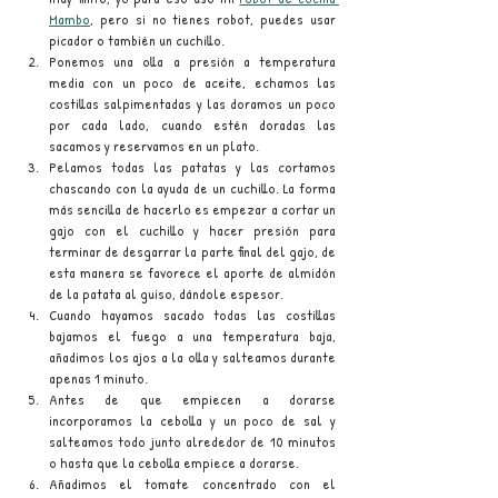
Mambo
, pero si no tienes robot, puedes usar 
picador o también un cuchillo.
Ponemos una olla a presión a temperatura 
media con un poco de aceite, echamos las 
costillas salpimentadas y las doramos un poco 
por cada lado, cuando estén doradas las 
sacamos y reservamos en un plato.
Pelamos todas las patatas y las cortamos 
chascando con la ayuda de un cuchillo. La forma 
más sencilla de hacerlo es empezar a cortar un 
gajo con el cuchillo y hacer presión para 
terminar de desgarrar la parte final del gajo, de 
esta manera se favorece el aporte de almidón 
de la patata al guiso, dándole espesor.
Cuando hayamos sacado todas las costillas 
bajamos el fuego a una temperatura baja, 
añadimos los ajos a la olla y salteamos durante 
apenas 1 minuto.
Antes de que empiecen a dorarse 
incorporamos la cebolla y un poco de sal y 
salteamos todo junto alrededor de 10 minutos 
o hasta que la cebolla empiece a dorarse.
Añadimos el tomate concentrado con el 