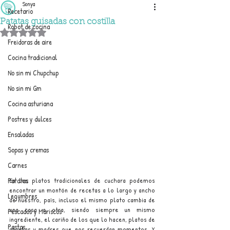
Sonya
Recetario
Patatas guisadas con costilla
Robot de cocina
Obtuvo NaN de 5 estrellas.
Freidoras de aire
Cocina tradicional
No sin mi Chupchup
No sin mi Gm
Cocina asturiana
Postres y dulces
Ensaladas
Sopas y cremas
Carnes
Patatas
En los platos tradicionales de cuchara podemos 
encontrar un montón de recetas a lo largo y ancho 
Legumbres
de nuestro, país, incluso el mismo plato cambia de 
una casa a otra, siendo siempre un mismo 
Pescados y Mariscos
ingrediente, el cariño de los que lo hacen, platos de 
Pastas
abuelas y madres que nos recuerdan momentos. Y 