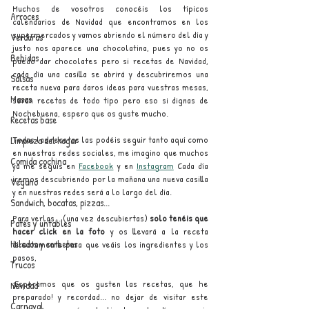
Muchos de vosotros conocéis los típicos 
Arroces
calendarios de Navidad que encontramos en los 
supermercados y vamos abriendo el número del día y 
Verduras
justo nos aparece una chocolatina, pues yo no os 
Bebidas
puedo dar chocolates pero si recetas de Navidad, 
cada día una casilla se abrirá y descubriremos una 
Salsas
receta nueva para daros ideas para vuestras mesas, 
Masas
serán recetas de todo tipo pero eso si dignas de 
Nochebuena, espero que os guste mucho.
Recetas base
Todas las recetas las podéis seguir tanto aquí como 
Limpieza del hogar
en nuestras redes sociales, me imagino que muchos 
Comida cochina
ya me seguis en 
Facebook
 y en 
Instagram
 Cada día 
iremos descubriendo por la mañana una nueva casilla 
Vegano
y en nuestras redes será a lo largo del día.
Sandwich, bocatas, pizzas...
Para verlas... (una vez descubiertas) 
solo tenéis que 
Patés y untables
hacer click en la foto
 y os llevará a la receta 
Helados y sorbetes
directamente para que veáis los ingredientes y los 
pasos, 
Trucos
¡Esperamos que os gusten las recetas, que he 
Navidad
preparado! y recordad... no dejar de visitar este 
Carnaval