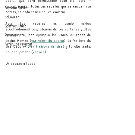
post... que será actualizado cada día, para ir 
descubriendo... todas las recetas que se encuentran 
Semana Santa
detrás, de cada casilla del calendario.
Halloween
Para las recetas he usado varios 
Gastrocultura
electrodomesticos, además de las sartenes y ollas 
Reviews
de siempre, por ejemplo he usado el robot de 
cocina Mambo (
ver robot de cocina
), la freidora de 
Artículos revistas
aire Cecofry (
ver freidora de aire
) y la olla lenta. 
Chupchupmatic (
ver olla
)
Un besazo a todos