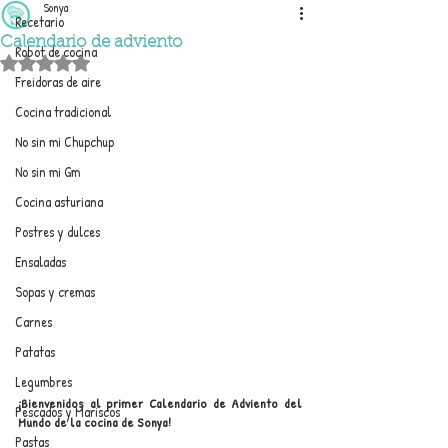
Sonya
Recetario
Calendario de adviento
Robot de cocina
Obtuvo NaN de 5 estrellas.
Freidoras de aire
Cocina tradicional
No sin mi Chupchup
No sin mi Gm
Cocina asturiana
Postres y dulces
Ensaladas
Sopas y cremas
Carnes
Patatas
Legumbres
¡Bienvenidos al primer Calendario de Adviento del 
Pescados y Mariscos
Mundo de la cocina de Sonya! 
Pastas